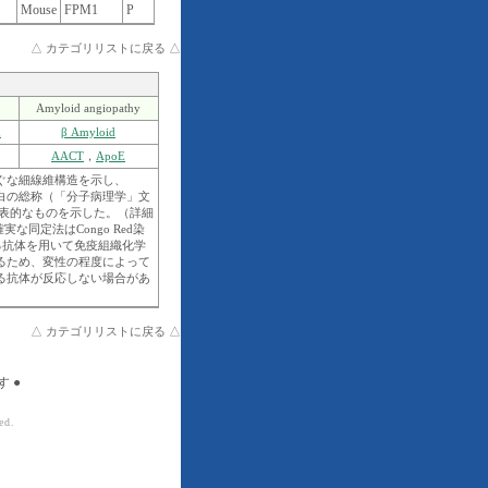
Mouse
FPM1
P
△ カテゴリリストに戻る △
）
Amyloid angiopathy
n
β Amyloid
AACT
，
ApoE
直ぐな細線維構造を示し、
蛋白の総称（「分子病理学」文
代表的なものを示した。（詳細
実な同定法はCongo Red染
る抗体を用いて免疫組織化学
るため、変性の程度によって
る抗体が反応しない場合があ
△ カテゴリリストに戻る △
 ●
ed.