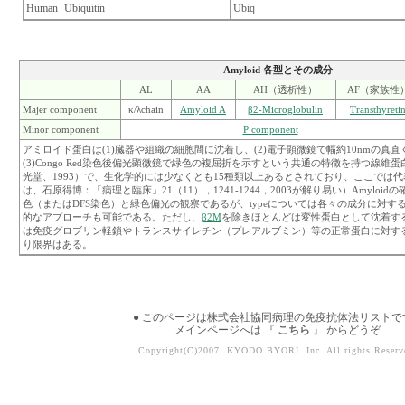
Human
Ubiquitin
Ubiq
Amyloid 各型とその成分
AL
AA
AH（透析性）
AF（家族性
Majer component
κ/λchain
Amyloid A
β2-Microglobulin
Transthyreti
Minor component
P component
アミロイド蛋白は(1)臓器や組織の細胞間に沈着し、(2)電子顕微鏡で幅約10nmの真
(3)Congo Red染色後偏光顕微鏡で緑色の複屈折を示すという共通の特徴を持つ線維
光堂、1993）で、生化学的には少なくとも15種類以上あるとされており、ここでは
は、石原得博：「病理と臨床」21（11），1241-1244，2003が解り易い）Amyloidの確
色（またはDFS染色）と緑色偏光の観察であるが、typeについては各々の成分に対す
的なアプローチも可能である。ただし、
β2M
を除きほとんどは変性蛋白として沈着す
は免疫グロブリン軽鎖やトランスサイレチン（プレアルブミン）等の正常蛋白に対す
り限界はある。
● このページは株式会社協同病理の免疫抗体法リストです
メインページへは 『
こちら
』 からどうぞ
Copyright(C)2007. KYODO BYORI. Inc. All rights Reserv