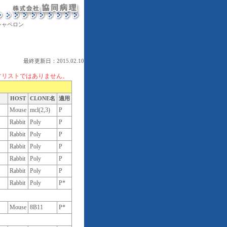
シャペロン
最終更新日：2015.02.10
すリストではありません。
HOST
CLONE名
適用
Mouse
mcl(2,3)
P
Rabbit
Poly
P
Rabbit
Poly
P
Rabbit
Poly
P
Rabbit
Poly
P
Rabbit
Poly
P
Rabbit
Poly
P*
Mouse
8B11
P*