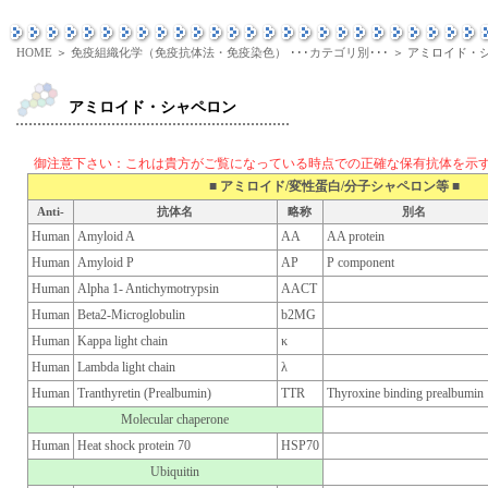
HOME
＞
免疫組織化学（免疫抗体法・免疫染色） ･･･カテゴリ別･･･
＞ アミロイド・
アミロイド・シャペロン
御注意下さい：これは貴方がご覧になっている時点での正確な保有抗体を示
■ アミロイド/変性蛋白/分子シャペロン等 ■
Anti-
抗体名
略称
別名
Human
Amyloid A
AA
AA protein
Human
Amyloid P
AP
P component
Human
Alpha 1- Antichymotrypsin
AACT
Human
Beta2-Microglobulin
b2MG
Human
Kappa light chain
κ
Human
Lambda light chain
λ
Human
Tranthyretin (Prealbumin)
TTR
Thyroxine binding prealbumin
Molecular chaperone
Human
Heat shock protein 70
HSP70
Ubiquitin